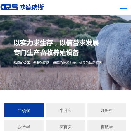
牛颈枷
牛卧床
妊娠栏
定位栏
保育床
育肥栏