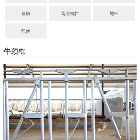
食槽
畜牧栅栏
地板
配件
牛颈枷