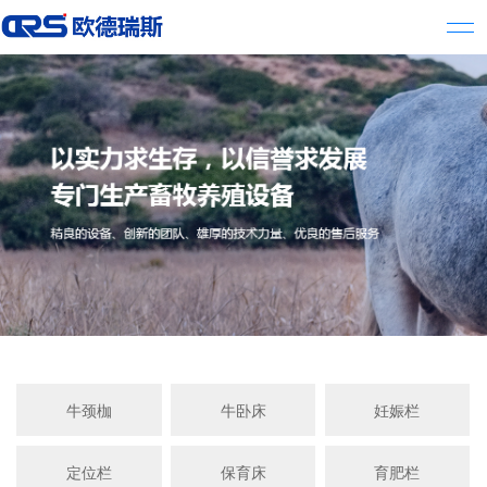
牛颈枷
牛卧床
妊娠栏
定位栏
保育床
育肥栏